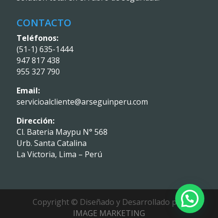
CONTACTO
Teléfonos:
(51-1) 635-1444
947 817 438
955 327 790
Email:
servicioalcliente@arseguinperu.com
Dirección:
Cl. Bateria Maypu N° 568
Urb. Santa Catalina
La Victoria, Lima – Perú
Copyright © Diseñado y Desarrollado por
IMAGE MARKETING